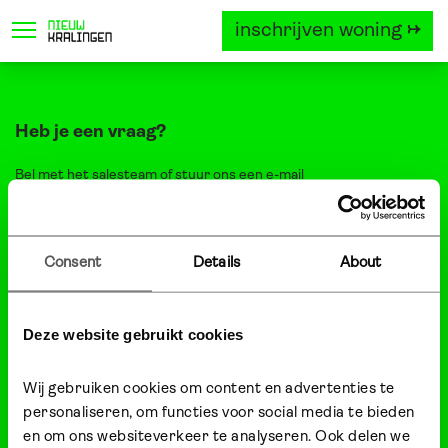
inschrijven woning →
locatie
project
woningtyp
Heb je een vraag?
Bel met het
salesteam
of stuur ons een
e-mail
Persvragen? Bekijk dan
deze pagina
Do you want information in English?
Just ask the
salesteam
or send us an
email
. We are happy to help
Consent
Details
About
you!
Nieuw Kralingen
Deze website gebruikt cookies
een ontwikkeling van Heijmans en ERA Contour in samenwerking
Wij gebruiken cookies om content en advertenties te 
met de Gemeente Rotterdam.
personaliseren, om functies voor social media te bieden 
en om ons websiteverkeer te analyseren. Ook delen we 