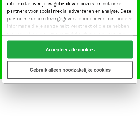
informatie over jouw gebruik van onze site met onze 
partners voor social media, adverteren en analyse. Deze 
partners kunnen deze gegevens combineren met andere 
informatie die je aan ze hebt verstrekt of die ze hebben 
verzameld op basis van jouw gebruik van hun services.
Klik hier 
voor meer informatie over ons cookiebeleid.
Accepteer alle cookies
© 2026 Copyright Ontwikkelcombinatie Nieuw Kralingen
Privacy
,
Cookies
en
Disclaimer
Gebruik alleen noodzakelijke cookies