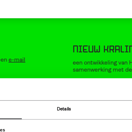
es
woningaanbod
downloads
nieuws
Nieuw Krali
een
e-mail
een ontwikkeling van 
samenwerking met de
n
email
. We
Details
atie Nieuw
ies