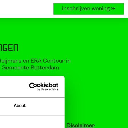
inschrijven woning →
contact
Favorieten
inschrijven woning 
ngen
Heijmans en ERA Contour in
 Gemeente Rotterdam.
About
Privacy
,
Cookies
en
Disclaimer