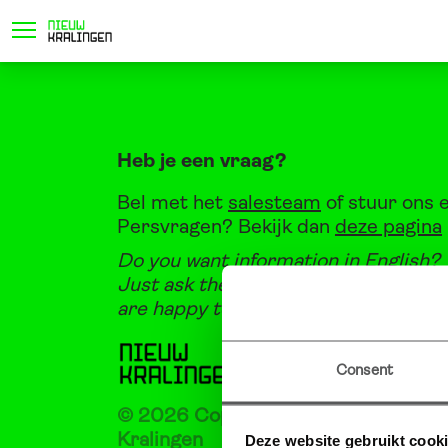
locatie
project
woningtyp
Heb je een vraag?
Bel met het
salesteam
of stuur ons 
Persvragen? Bekijk dan
deze pagina
Do you want information in English?
Just ask the
salesteam
or send us a
are happy to help you!
Consent
© 2026 Copyright Ontwikkelcombin
Kralingen
Deze website gebruikt cook