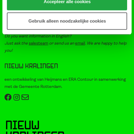
Accepteer alle cookies
Heb je een vraag?
Bel met het
salesteam
of stuur ons een
e-mail
Gebruik alleen noodzakelijke cookies
Persvragen? Bekijk dan
deze pagina
Do you want information in English?
Just ask the
salesteam
or send us an
email
. We are happy to help
you!
Nieuw Kralingen
een ontwikkeling van Heijmans en ERA Contour in samenwerking
met de Gemeente Rotterdam.