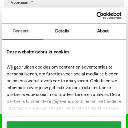
Consent
Details
About
Lees alsjeblieft ons
privacybeleid
voor meer
Deze website gebruikt cookies
informatie over hoe we omgaan met jouw
persoonlijke informatie.
Wij gebruiken cookies om content en advertenties te 
personaliseren, om functies voor social media te bieden 
en om ons websiteverkeer te analyseren. Ook delen we 
informatie over jouw gebruik van onze site met onze 
Aanmelden Nieuwsbrief →
partners voor social media, adverteren en analyse. Deze 
partners kunnen deze gegevens combineren met andere 
informatie die je aan ze hebt verstrekt of die ze hebben 
verzameld op basis van jouw gebruik van hun services.
Klik hier 
voor meer informatie over ons cookiebeleid.