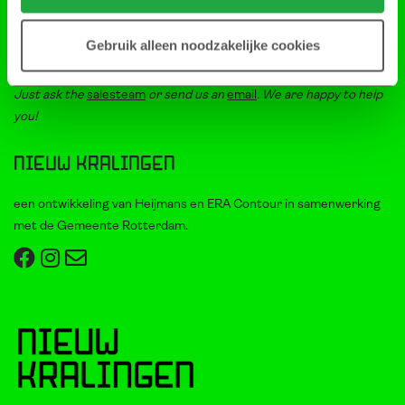
Bel met het
salesteam
of stuur ons een
e-mail
Persvragen? Bekijk dan
deze pagina
Gebruik alleen noodzakelijke cookies
Do you want information in English?
Just ask the
salesteam
or send us an
email
. We are happy to help
you!
Nieuw Kralingen
een ontwikkeling van Heijmans en ERA Contour in samenwerking
met de Gemeente Rotterdam.