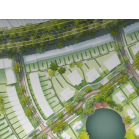
woningtypes
woningaanbod
downloads