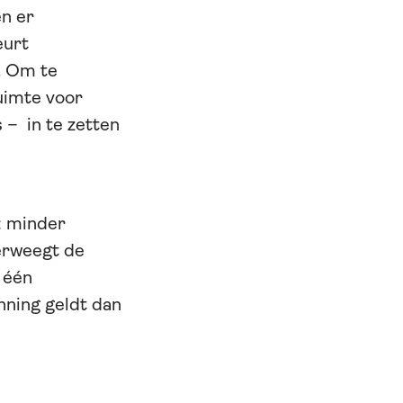
en er
eurt
. Om te
uimte voor
 – in te zetten
: minder
erweegt de
 één
nning geldt dan