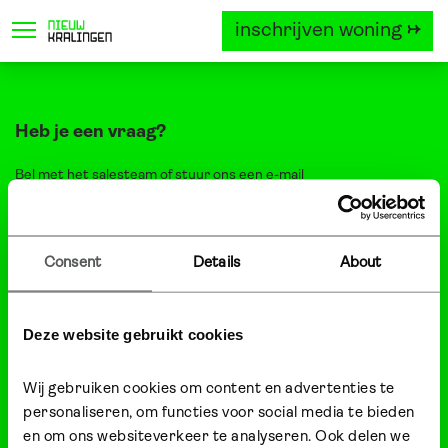
inschrijven woning →
locatie
project
woningtyp
Heb je een vraag?
Bel met het
salesteam
of stuur ons een
e-mail
Persvragen? Bekijk dan
deze pagina
Do you want information in English?
Just ask the
salesteam
or send us an
email
. We are happy to help
Consent
Details
About
you!
Nieuw Kralingen
Deze website gebruikt cookies
een ontwikkeling van Heijmans en ERA Contour in samenwerking
Wij gebruiken cookies om content en advertenties te 
met de Gemeente Rotterdam.
personaliseren, om functies voor social media te bieden 
en om ons websiteverkeer te analyseren. Ook delen we 