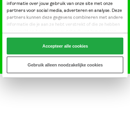
informatie over jouw gebruik van onze site met onze 
partners voor social media, adverteren en analyse. Deze 
partners kunnen deze gegevens combineren met andere 
informatie die je aan ze hebt verstrekt of die ze hebben 
verzameld op basis van jouw gebruik van hun services.
Klik hier 
voor meer informatie over ons cookiebeleid.
Accepteer alle cookies
© 2026 Copyright Ontwikkelcombinatie Nieuw Kralingen
Privacy
,
Cookies
en
Disclaimer
Gebruik alleen noodzakelijke cookies