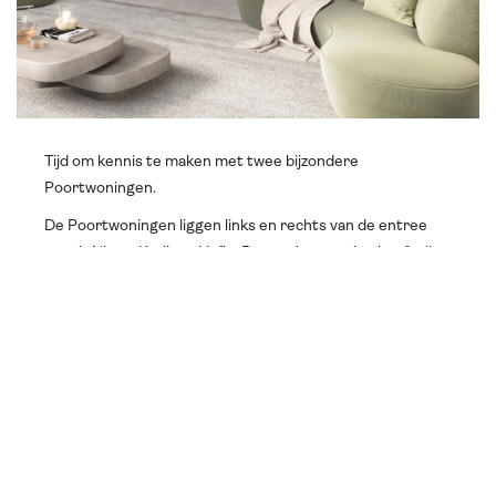
Tijd om kennis te maken met twee bijzondere
Poortwoningen.
De Poortwoningen liggen links en rechts van de entree
naar ’t Nieuw Kralings Hofje. Deze ruime woning heeft zijn
entree aan de zijkant, met een vide in de hal. Hierdoor
geniet je van je woonkamer en keuken over de volle
breedte van de Poortwoning. Het lichte zitgedeelte kijkt
uit op de groene, brede Avenue en de leefkeuken grenst
aan de grote stadstuin.
Zie je het al voor je: na een rondje hardlopen langs de Plas
een heerlijke kop koffie in je nieuwe leefkeuken?
Interesse? Meld je aan voor de nieuwsbrief en blijf op de