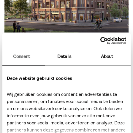
De sfeer van toen, het design van nu
Consent
Details
About
Grand Locale wordt een modern ontworpen grand café,
geïnspireerd op old school Milanese restaurants vol
grandeur. Het interieur combineert traditionele Milanese
Deze website gebruikt cookies
elementen, zoals de warme back bar, een statige
marmeren front bar en een minimalistisch uitgevoerde
lambrisering. “We werkten met veel klassieke materialen:
Wij gebruiken cookies om content en advertenties te 
donker hout, marmer en ruw beton. Maar we geven het
personaliseren, om functies voor social media te bieden 
een moderne twist met kroonluchters van bekende
en om ons websiteverkeer te analyseren. Ook delen we 
ontwerpers”, let Daniël uit. Het interieur belooft een
informatie over jouw gebruik van onze site met onze 
warme uitnodigende uitstraling te krijgen.
partners voor social media, adverteren en analyse. Deze 
partners kunnen deze gegevens combineren met andere 