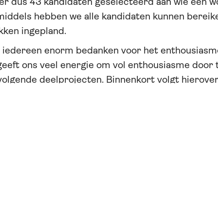
n er dus 43 kandidaten geselecteerd aan wie een w
iddels hebben we alle kandidaten kunnen bereiken
ken ingepland.
ij iedereen enorm bedanken voor het enthousiasm
geeft ons veel energie om vol enthousiasme door t
volgende deelprojecten. Binnenkort volgt hierove
f ons volgen.