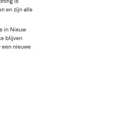
oning is
 en zijn alle
e in Nieuw
e blijven
r een nieuwe