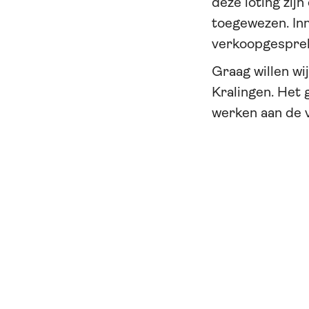
deze loting zij
toegewezen. Inm
verkoopgesprek
Graag willen w
Kralingen. Het 
werken aan de 
update, dus blij
Heb je een vraag?