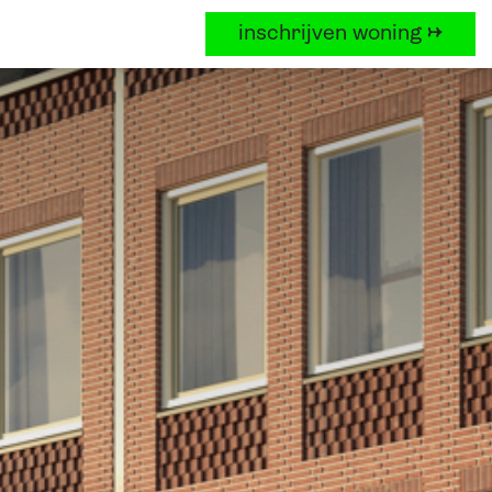
inschrijven woning →
nieuws
contact
Favorieten
insch