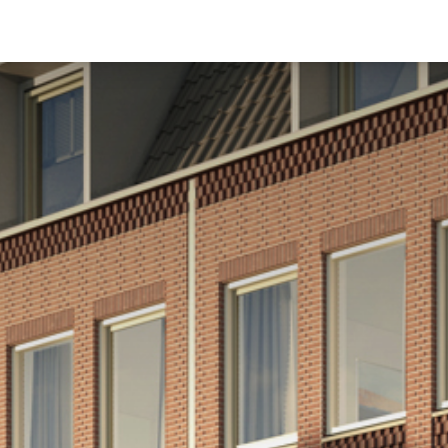
woningtypes
woningaanbod
downloads