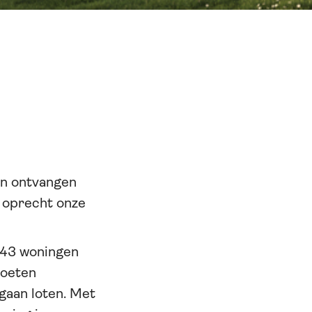
en ontvangen
 oprecht onze
nu 43 woningen
moeten
 gaan loten. Met