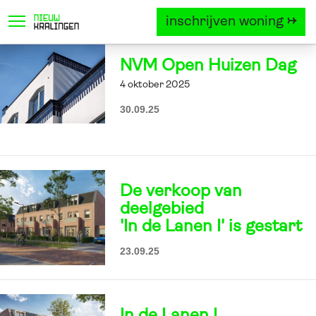
inschrijven woning →
locatie
project
woningtyp
NVM Open Huizen Dag
4 oktober 2025
30.09.25
De verkoop van
deelgebied
'In de Lanen I' is gestart
23.09.25