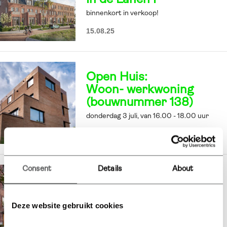
In de Lanen I
binnenkort in verkoop!
15.08.25
Open Huis:
Woon- werkwoning
(bouwnummer 138)
donderdag 3 juli, van 16.00 - 18.00 uur
27.06.25
Consent
Details
About
Ensemble 2 van
‘De groene Zoom I’ gaat
op 19 juni in verkoop!
Deze website gebruikt cookies
5.06.25