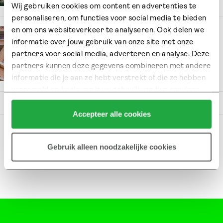
Wij gebruiken cookies om content en advertenties te 
personaliseren, om functies voor social media te bieden 
en om ons websiteverkeer te analyseren. Ook delen we 
Rotterdamse
informatie over jouw gebruik van onze site met onze 
Architectuurprijs 2025
partners voor social media, adverteren en analyse. Deze 
partners kunnen deze gegevens combineren met andere 
2.05.25
informatie die je aan ze hebt verstrekt of die ze hebben 
verzameld op basis van jouw gebruik van hun services.
Klik hier 
voor meer informatie over ons cookiebeleid.
Accepteer alle cookies
1
2
3
4
…
15
Gebruik alleen noodzakelijke cookies