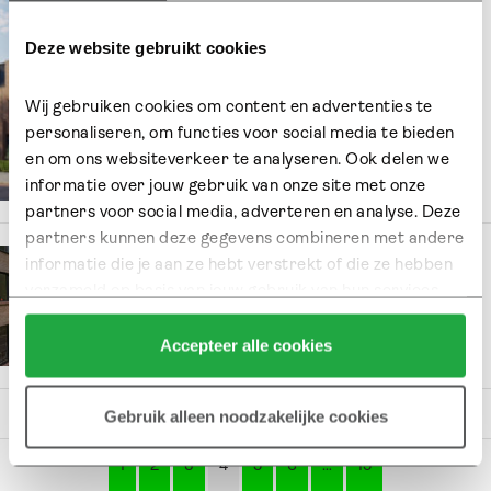
Deelgebied ‘Aan de
groene laan’ gaat
Deze website gebruikt cookies
binnenkort in verkoop!
Hier woon je straks op een fantastische
Wij gebruiken cookies om content en advertenties te 
plek, op 5 minuten wandelen van de
personaliseren, om functies voor social media te bieden 
Kralingse Plas.
en om ons websiteverkeer te analyseren. Ook delen we 
11.10.24
informatie over jouw gebruik van onze site met onze 
partners voor social media, adverteren en analyse. Deze 
partners kunnen deze gegevens combineren met andere 
informatie die je aan ze hebt verstrekt of die ze hebben 
Ervaar Nieuw Kralingen
verzameld op basis van jouw gebruik van hun services.
met eigen ogen!
Klik hier 
voor meer informatie over ons cookiebeleid.
Accepteer alle cookies
20.09.24
Gebruik alleen noodzakelijke cookies
1
2
3
4
5
6
…
15